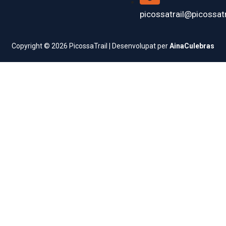
picossatrail@picossatr
Copyright © 2026 PicossaTrail | Desenvolupat per
AinaCulebras