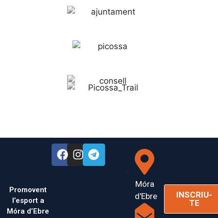
Móra
Promovent
INSCRIU-
d'Ebre
l’esport a
TE
Móra d’Ebre